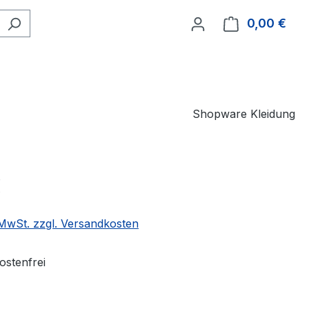
0,00 €
Ware
Shopware Kleidung
€
. MwSt. zzgl. Versandkosten
stenfrei
ählen