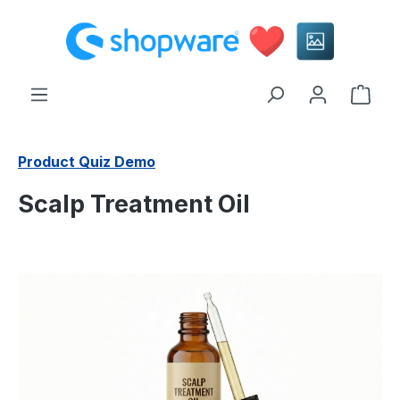
alt springen
Ware
Product Quiz Demo
Scalp Treatment Oil
Bildergalerie überspringen