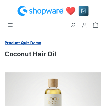
alt springen
Ware
Product Quiz Demo
Coconut Hair Oil
Bildergalerie überspringen