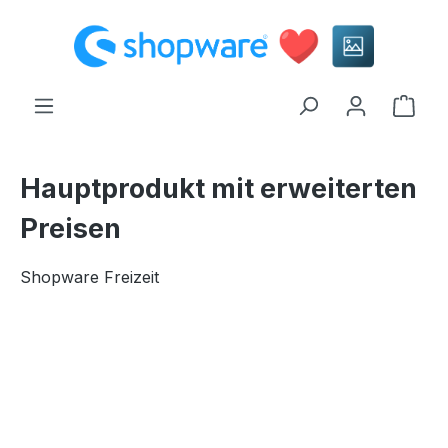
alt springen
Ware
Hauptprodukt mit erweiterten
Preisen
Shopware Freizeit
Bildergalerie überspringen