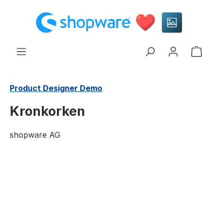
alt springen
Ware
Product Designer Demo
Kronkorken
shopware AG
Bildergalerie überspringen